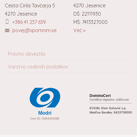
Cesta Cirila Tavčarja 5
4270
Jesenice
4270
Jesenice
DŠ: 22111930
+386 41 237 639
MŠ: 7413327000
povej@spomnim.se
Več
»
Pravno obvestilo
Varstvo osebnih podatkov
DominoCert
Certifikat digitalne odličnosti
EVIUM, Elvin Suhonić s.p.
Modri
Matična številka:
9433708000
Cert ID: 0084/00088